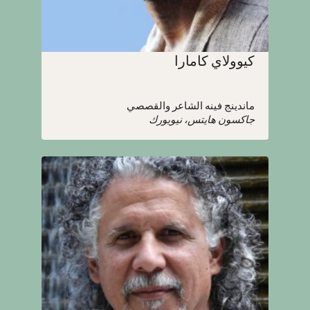
كيوولاي كامارا
ماندينج فينه الشاعر والقصصي
جاكسون هايتس، نيويورك