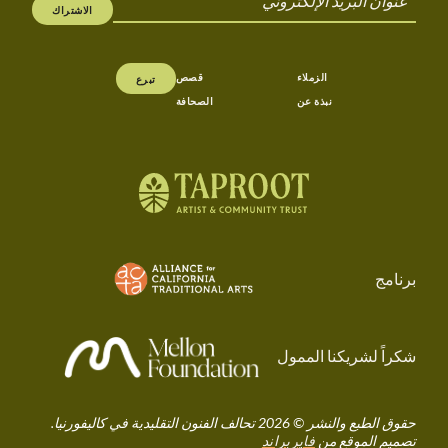
الاشتراك
الزملاء
قصص
تبرع
نبذة عن
الصحافة
تابروت | تحالف كاليفورنيا للفنون التقليدية في كالي
برنامج
شكراً لشريكنا الممول
حقوق الطبع والنشر © 2026 تحالف الفنون التقليدية في كاليفورنيا.
تصميم الموقع من
فايربراند