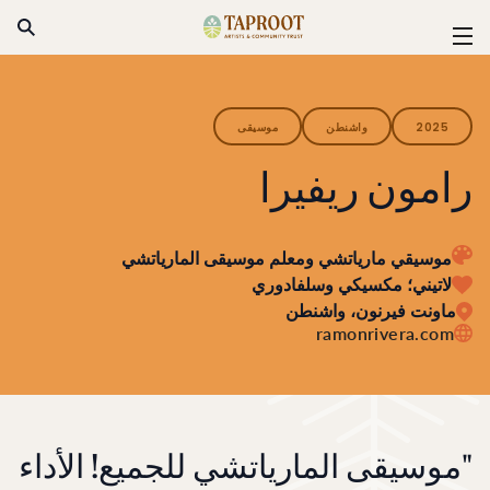
خطي إلى المحتوى
بحث
تابروت | تحالف كاليفورنيا للفنون التقل
تبديل التنقل
2025
واشنطن
موسيقى
رامون ريفيرا
موسيقي مارياتشي ومعلم موسيقى المارياتشي
لاتيني؛ مكسيكي وسلفادوري
ماونت فيرنون، واشنطن
ramonrivera.com
"موسيقى المارياتشي للجميع! الأداء