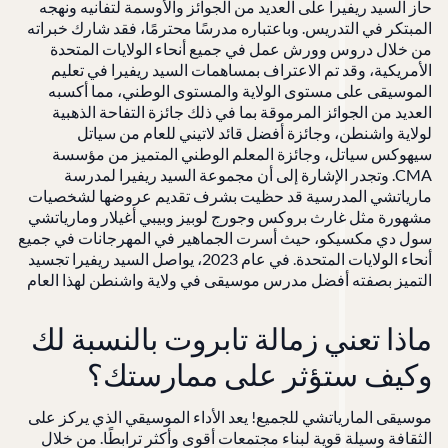
حاز السيد ريفيرا على العديد من الجوائز والأوسمة لتفانيه ونهجه
المبتكر في التدريس. وباعتباره مدرسًا محترمًا، فقد شارك خبراته
من خلال دروس وورش عمل في جميع أنحاء الولايات المتحدة
الأمريكية، وقد تم الاعتراف بمساهمات السيد ريفيرا في تعليم
الموسيقى على مستوى الولاية والمستوى الوطني، مما أكسبه
العديد من الجوائز المرموقة بما في ذلك جائزة التفاحة الذهبية
لولاية واشنطن، وجائزة أفضل قائد لاتيني للعام من سياتل
سيهوكس سياتل، وجائزة المعلم الوطني المتميز من مؤسسة
CMA. وتجدر الإشارة إلى أن مجموعة السيد ريفيرا لمدرسة
مارياتشي المدرسية قد حظيت بشرف تقديم عروضها لشخصيات
مشهورة مثل غارث بروكس وجورج لوبيز وبيبي أغيلار ومارياتشي
سول دي مكسيكو، حيث أسرت الجماهير في المهرجانات في جميع
أنحاء الولايات المتحدة. في عام 2023، يواصل السيد ريفيرا تجسيد
التميز بصفته أفضل مدرس موسيقى في ولاية واشنطن لهذا العام
ماذا تعني زمالة تابروت بالنسبة لك
وكيف ستؤثر على ممارستك؟
موسيقى المارياتشي للجميع! يعد الأداء الموسيقي الذي يركز على
الثقافة وسيلة قوية لبناء مجتمعات أقوى وأكثر ترابطًا. من خلال