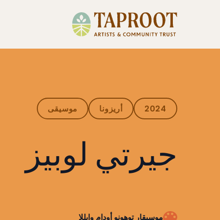
خطي إلى المحتوى
تابروت | تحالف كاليفورنيا للفنون التقليدي
2024
أريزونا
موسيقى
جيرتي لوبيز
موسيقار توهونو أودام وايللا