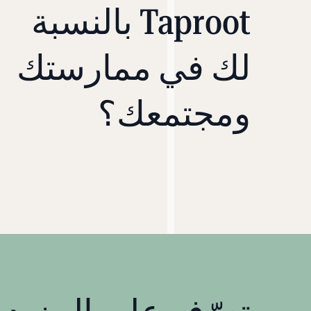
Taproot بالنسبة
لك في ممارستك
ومجتمعك؟