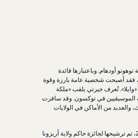
 التالية
وهونو أودهام. وباعتبارها قائدة
م، فقد أصبحت شخصية عامة بارزة وقوة
وايلا». تُعرف جيرتي بلقب «ملكة
حف الموسيقيين في توكسون. وقد سافرت
 والعديد من الأماكن في الولايات
حصلت جيرتي على العديد من الجوائز. في عام 2012، تم ترشيحها لجائزة حاكم ولاية أريزونا