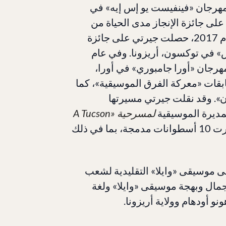
2، قدمت عرضًا في مهرجان «فينفيست يو إس إيه» في
عام 2016، حصلت جيرتي على جائزة الإنجاز مدى الحياة من
مؤسسة «كالتشرال ساوندز أوف توكسون». وفي عام 2017، حصلت جيرتي على جائزة
» في توكسون، أريزونا. وفي عام
ي مهرجان «أورا جامبوري» في أورا،
وقد فازت جيرتي بالمركز الأول في 7 مسابقات «معركة الفرق الموسيقية»، كما
». وقد نقلت جيرتي مسيرتها
مديرة الموسيقية
لمسرحية «A Tucson
أصدرت 10 أسطوانات مدمجة، بما في ذلك
ى موسيقى «وايلا» التقليدية لشعب
جمال وبهجة موسيقى «وايلا» ولغة
و أودهام وولاية أريزونا.