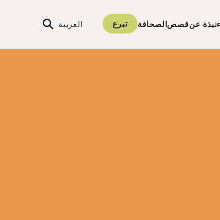
تبرع
العربية‏
نبذة عن
قصص
الصحافة
بحث