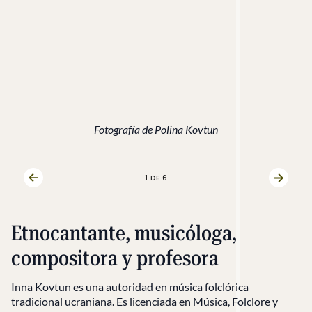
Fotografía de Polina Kovtun
1
DE 6
Diapositiva anterior
Siguien
Etnocantante, musicóloga,
compositora y profesora
Inna Kovtun es una autoridad en música folclórica
tradicional ucraniana. Es licenciada en Música, Folclore y