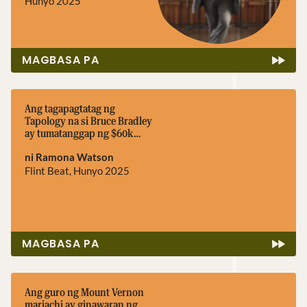
Hunyo 2025
MAGBASA PA
Ang tagapagtatag ng
Tapology na si Bruce Bradley
ay tumatanggap ng $60k
grant para sa mga proyekto
ni Ramona Watson
ng komunidad
Flint Beat, Hunyo 2025
MAGBASA PA
Ang guro ng Mount Vernon
mariachi ay ginawaran ng