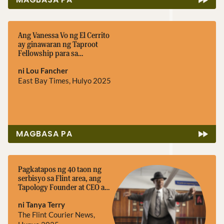
Ang Vanessa Vo ng El Cerrito
ay ginawaran ng Taproot
Fellowship para sa
tradisyonal na musika
ni Lou Fancher
East Bay Times, Hulyo 2025
MAGBASA PA
Pagkatapos ng 40 taon ng
serbisyo sa Flint area, ang
Tapology Founder at CEO ay
nagbigay ng 60K Taproot
ni Tanya Terry
Fellowship
The Flint Courier News,