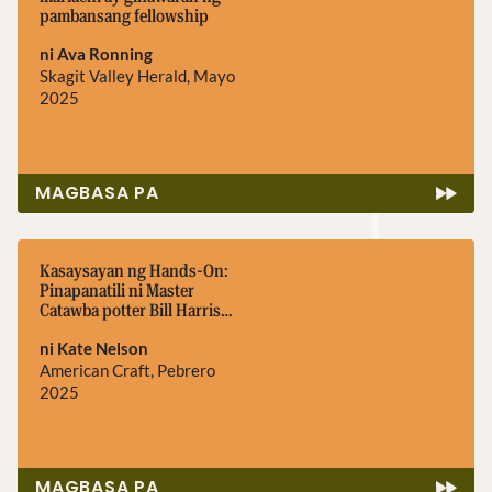
pambansang fellowship
ni Ava Ronning
Skagit Valley Herald, Mayo
2025
MAGBASA PA
Kasaysayan ng Hands-On:
Pinapanatili ni Master
Catawba potter Bill Harris—
at nagbabago—isang 4,000
ni Kate Nelson
taong gulang na kultural na
kasanayan.
American Craft, Pebrero
2025
MAGBASA PA