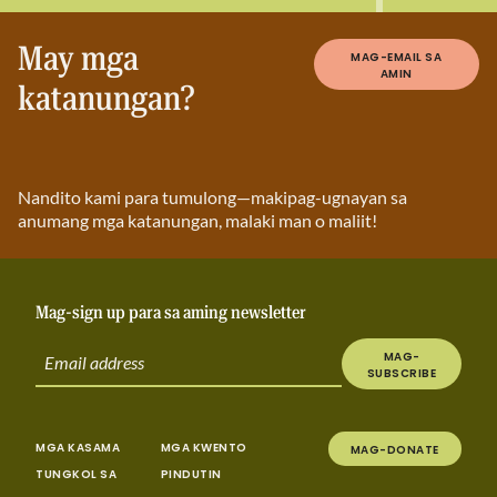
May mga
MAG-EMAIL SA
AMIN
katanungan?
Nandito kami para tumulong—makipag-ugnayan sa
anumang mga katanungan, malaki man o maliit!
Mag-sign up para sa aming newsletter
MAG-
SUBSCRIBE
MGA KASAMA
MGA KWENTO
MAG-DONATE
TUNGKOL SA
PINDUTIN