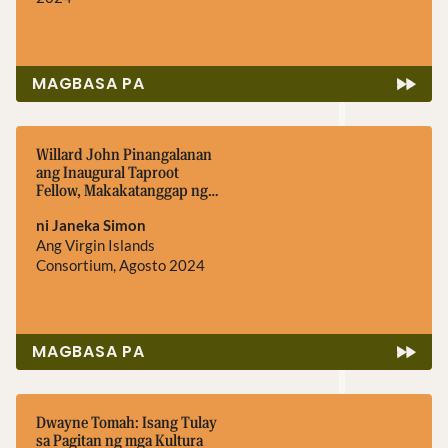
MAGBASA PA
Willard John Pinangalanan
ang Inaugural Taproot
Fellow, Makakatanggap ng
$60,000 na Puhunan Upang
ni Janeka Simon
Ipagpatuloy ang Edukasyon,
Pag-promote ng Tradisyon
Ang Virgin Islands
ng Moko Jumbie
Consortium, Agosto 2024
MAGBASA PA
Dwayne Tomah: Isang Tulay
sa Pagitan ng mga Kultura