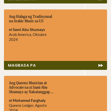
Ang Halaga ng Tradisyunal
na Arabic Music sa US
ni Sami Abu Shumays
Arab America, Oktubre
2024
MAGBASA PA
Ang Queens Musician at
Advocate na si Sami Abu
Shumays ay Nakatanggap ng
Inaugural Taproot
ni Mohamed Farghaly
Fellowship
Queens Ledger, Agosto
2024