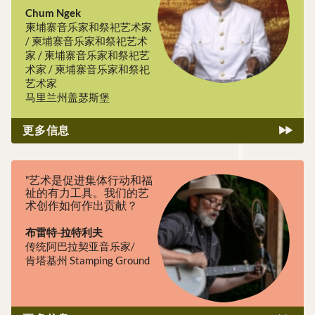
延续我对高棉音乐的热
Chum Ngek
爱，这不仅是通过我的遗
柬埔寨音乐家和祭祀艺术家
产，也是通过我的社区，
/ 柬埔寨音乐家和祭祀艺术
它将把我的音乐知识传授
家 / 柬埔寨音乐家和祭祀艺
给后代，并为他们提供在
术家 / 柬埔寨音乐家和祭祀
此知识基础上发展的机
艺术家
会"。
马里兰州盖瑟斯堡
更多信息
"艺术是促进集体行动和福
祉的有力工具。我们的艺
术创作如何作出贡献？
布雷特-拉特利夫
传统阿巴拉契亚音乐家/
肯塔基州 Stamping Ground