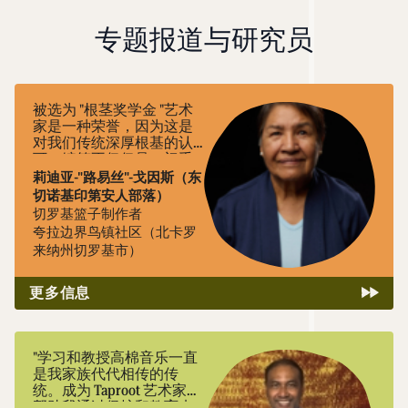
专题报道与研究员
被选为 "根茎奖学金 "艺术
家是一种荣誉，因为这是
对我们传统深厚根基的认
可。编筐不仅仅是一门手
艺，它承载着我们的历
莉迪亚-"路易丝"-戈因斯（东
史、我们与土地的联系以
切诺基印第安人部落）
及世代相传的知识。"
切罗基篮子制作者
夸拉边界鸟镇社区（北卡罗
来纳州切罗基市）
更多信息
"学习和教授高棉音乐一直
是我家族代代相传的传
统。成为 Taproot 艺术家将
帮助我通过保护和教育来